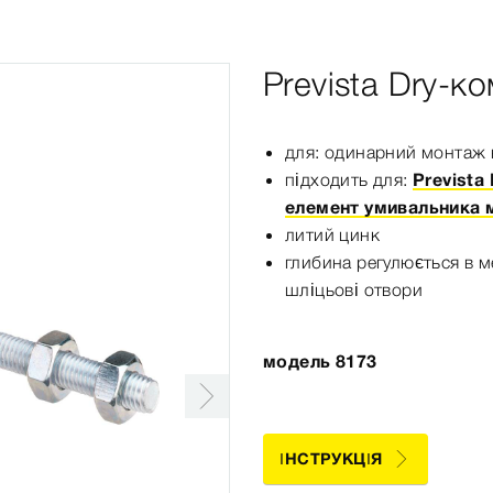
Prevista Dry-к
для: одинарний монтаж н
підходить для:
Prevista
елемент умивальника 
литий цинк
глибина регулюється в м
шліцьові отвори
модель 8173
ІНСТРУКЦІЯ