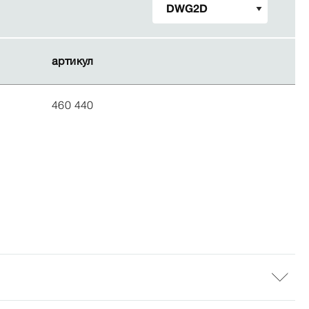
артикул
артикул
460 440