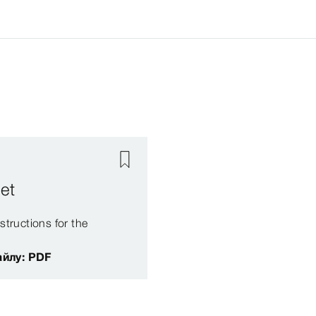
set
structions for the
айлу: PDF