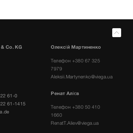
 & Co. KG
Олексій Мартиненко
Телефон +380 67 325
7979
Aleksii.Martynenko@viega.ua
Ренат Алієв
722 61-0
722 61-1415
Телефон +380 50 410
a.de
1660
RenatT.Aliev@viega.ua