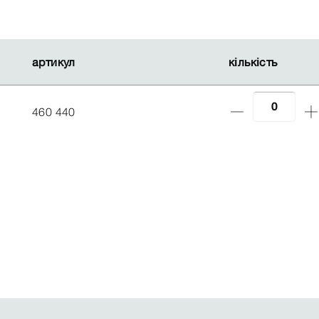
артикул
артикул
кількість
кількість
460 440