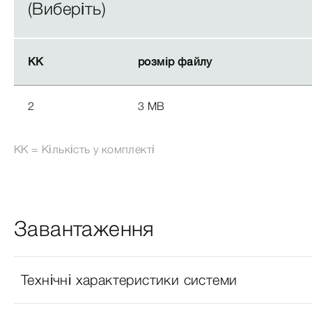
(Виберіть)
КК
КК
розмір файлу
розмір файлу
2
3 MB
КК = Кількість у комплекті
Завантаження
Технічні характеристики системи