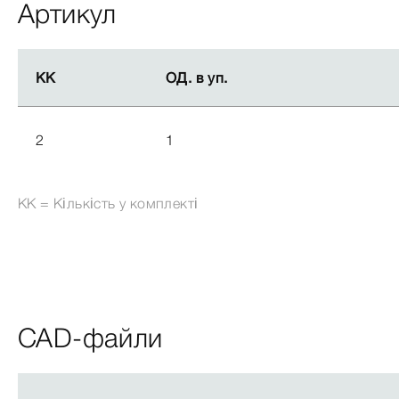
Артикул
КК
КК
ОД. в уп.
ОД. в уп.
2
1
КК = Кількість у комплекті
CAD-файли