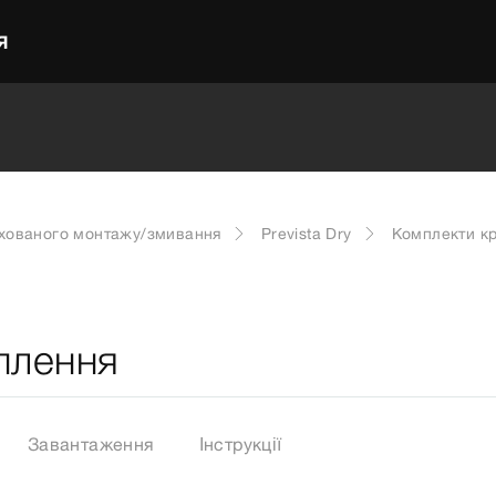
Я
ихованого монтажу/змивання
Prevista Dry
Комплекти кр
іплення
Завантаження
Інструкції