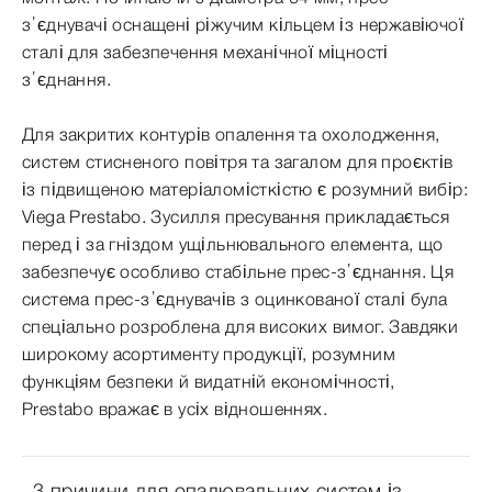
з’єднувачі оснащені ріжучим кільцем із нержавіючої
сталі для забезпечення механічної міцності
з’єднання.
Для закритих контурів опалення та охолодження,
систем стисненого повітря та загалом для проєктів
із підвищеною матеріаломісткістю є розумний вибір:
Viega Prestabo. Зусилля пресування прикладається
перед і за гніздом ущільнювального елемента, що
забезпечує особливо стабільне прес-з’єднання. Ця
система прес-з’єднувачів з оцинкованої сталі була
спеціально розроблена для високих вимог. Завдяки
широкому асортименту продукції, розумним
функціям безпеки й видатній економічності,
Prestabo вражає в усіх відношеннях.
3 причини для опалювальних систем із