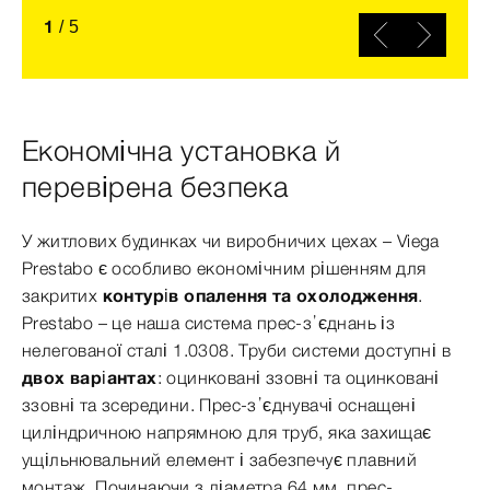
1
/
5
Економічна установка й
перевірена безпека
У житлових будинках чи виробничих цехах – Viega
Prestabo є особливо економічним рішенням для
закритих
контурів опалення та охолодження
.
Prestabo – це наша система прес-з’єднань із
нелегованої сталі 1.0308. Труби системи доступні в
двох варіантах
: оцинковані ззовні та оцинковані
ззовні та зсередини. Прес-з’єднувачі оснащені
циліндричною напрямною для труб, яка захищає
ущільнювальний елемент і забезпечує плавний
монтаж. Починаючи з діаметра 64 мм, прес-