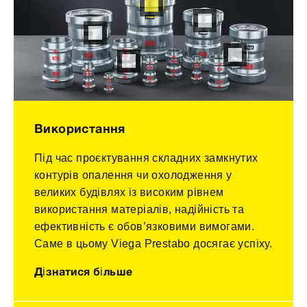
Використання
Під час проєктування складних замкнутих
контурів опалення чи охолодження у
великих будівлях із високим рівнем
використання матеріалів, надійність та
ефективність є обов’язковими вимогами.
Саме в цьому Viega Prestabo досягає успіху.
Дізнатися більше