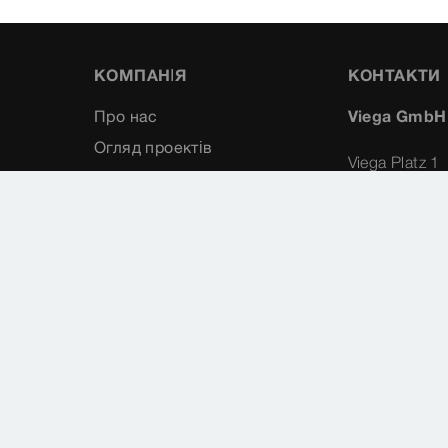
КОМПАНІЯ
КОНТАКТИ
Про нас
Viega GmbH
Огляд проектів
Viega Platz 1
Контакт
57439
Attendorn
Німеччина
+49 (0) 2
+49 (0) 2
info@vieg