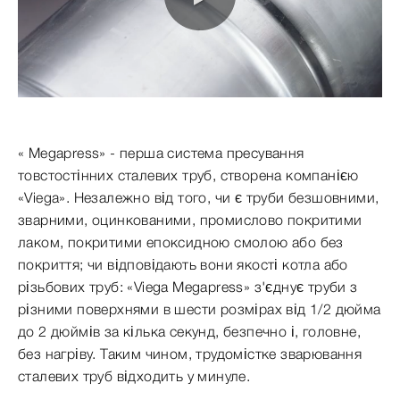
0:00 / 3:47
« Megapress» - перша система пресування
товстостінних сталевих труб, створена компанією
«Viega». Незалежно від того, чи є труби безшовними,
зварними, оцинкованими, промислово покритими
лаком, покритими епоксидною смолою або без
покриття; чи відповідають вони якості котла або
різьбових труб: «Viega Megapress» з'єднує труби з
різними поверхнями в шести розмірах від 1/2 дюйма
до 2 дюймів за кілька секунд, безпечно і, головне,
без нагріву. Таким чином, трудомістке зварювання
сталевих труб відходить у минуле.