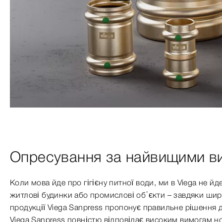
Опресування за найвищими в
Коли мова йде про гігієну питної води, ми в Viega не й
житлові будинки або промислові об’єкти – завдяки ши
продукції Viega Sanpress пропонує правильне рішення дл
Viega Sanpress повністю відповідає високим вимогам н