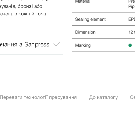
увачів, бронзі або
печена в кожній точці
ачання з Sanpress
Переваги технології пресування
До каталогу
С