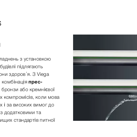
s
и
кладнень з установкою
будівлі підлягають
ни здоров’я. З Viega
: комбінація
прес-
 бронзи або кремнієвої
х компромісів, коли мова
х і за високих вимог до
 з додатковими та
ищих стандартів питної