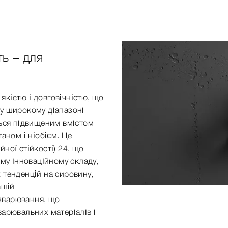
ть – для
кістю і довговічністю, що
 у широкому діапазоні
ться підвищеним вмістом
аном і ніобієм. Це
ної стійкості) 24, що
єму інноваційному складу,
 тенденцій на сировину,
ашій
зварювання, що
варювальних матеріалів і