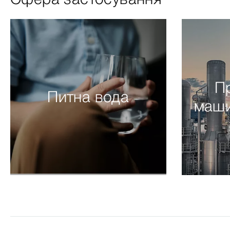
П
Питна вода
маши