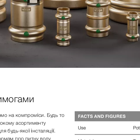
имогами
демо на компроміси. Будь то
рокому асортименту
я будь-якої інсталяції.
ормам про питну воду