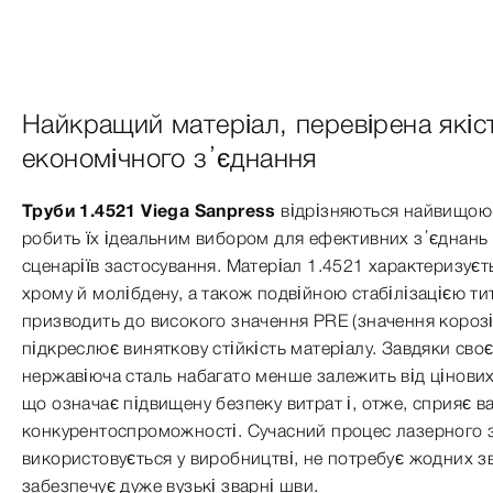
Найкращий матеріал, перевірена якіс
економічного з’єднання
Труби 1.4521 Viega Sanpress
відрізняються найвищою я
робить їх ідеальним вибором для ефективних з’єднань
сценаріїв застосування. Матеріал 1.4521 характеризує
хрому й молібдену, а також подвійною стабілізацією тит
призводить до високого значення PRE (значення корозій
підкреслює виняткову стійкість матеріалу. Завдяки сво
нержавіюча сталь набагато менше залежить від цінових
що означає підвищену безпеку витрат і, отже, сприяє в
конкурентоспроможності. Сучасний процес лазерного 
використовується у виробництві, не потребує жодних з
забезпечує дуже вузькі зварні шви.