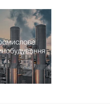
ромислове
нобудування