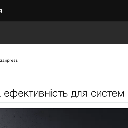
Я
Sanpress
та ефективність для систе