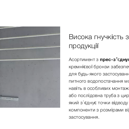
Висока гнучкість
продукції
Асортимент з
прес-з’єдн
кремнієвої бронзи забезпеч
для будь-якого застосуванн
питного водопостачання мо
навіть в особливих монтажн
або послідовна труба з ци
який з’єднує точки відводу
компоненти з розмірами ві
застосування.