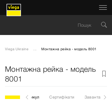
Viega Ukraine
...
Монтажна рейка - модель 8001
Монтажна рейка - модель
8001
ль 8001
Артикул
Сертифікати
Завантаженн