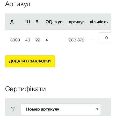
Артикул
Д
Д
Ш
Ш
В
В
ОД. в уп.
ОД. в уп.
артикул
артикул
кількість
кількість
3000
40
22
4
283 872
ДОДАТИ В ЗАКЛАДКИ
Сертифікати