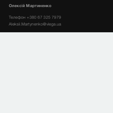
Олексій Мартиненко
Телефон +380 67 325 7979
Aleksii.Martynenko@viega.ua
Ренат Алієв
Телефон +380 50 410 1660
RenatT.Aliev@viega.ua
Imprint
Legal
карта сайту
Privacy
Вибрати країну