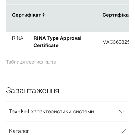
Сертифікат
Сертифікат
Сертифікат
Сертифікат
RINA
RINA Type Approval
MAC360825X
Certificate
Таблиця сертифікатів
Завантаження
Технічні характеристики системи
Каталог