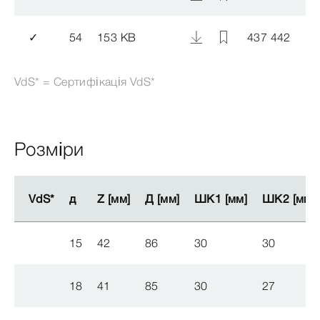
✓
54
153 KB
437 442
VdS* = Сертифікація VdS*
Розміри
VdS*
VdS*
д
д
Z [мм]
Z [мм]
Д [мм]
Д [мм]
ШК1 [мм]
ШК1 [мм]
ШК2 [мм]
ШК2 [мм]
15
42
86
30
30
18
41
85
30
27