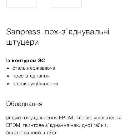
Sanpress Inox-з’єднувальні
штуцери
із контуром SC
сталь нержавіюча
прес-з’єднання
плоске ущільнення
Обладнання
елементи ущільнення EPDM, плоске ущільнення
EPDM, гвинтове з’єднання накидної гайки,
багатогранний штифт