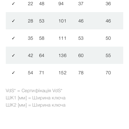
✓
22
48
94
37
36
✓
28
53
101
46
46
✓
35
58
111
53
50
✓
42
64
136
60
55
✓
54
71
152
78
70
VdS* = Сертифікація VdS*
ШК1 [мм] = Ширина ключа
ШК2 [мм] = Ширина ключа