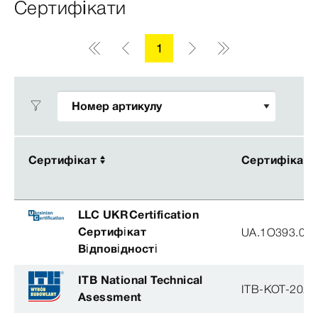
Сертифікати
1
Сертифікат
Сертифікат
Сертифікат
Сертифікат
LLC UKRCertification
Cертифікат
UA.1O393.003
Bідповідності
ITB National Technical
ITB-KOT-2020
Asessment