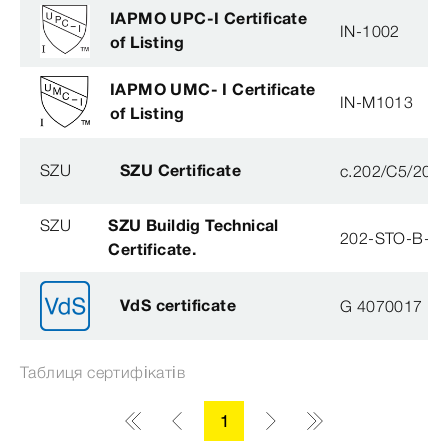
IAPMO UPC-I Certificate
IN-1002
of Listing
IAPMO UMC- I Certificate
IN-M1013
of Listing
SZU
SZU Certificate
c.202/C5/202
SZU
SZU Buildig Technical
202-STO-B-0
Certificate.
VdS certificate
G 4070017
Таблиця сертифікатів
1