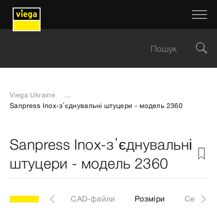
Viega Ukraine
...
Sanpress Inox-з’єднувальні штуцери - модель 2360
Sanpress Inox-з’єднувальні
штуцери - модель 2360
0
Артикул
CAD-файли
Розміри
Сертифі