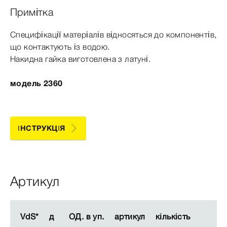
Примітка
Специфікації матеріалів відносяться до компонентів,
що контактують із водою.
Накидна гайка виготовлена з латуні.
модель 2360
ІНСТРУКЦІЯ
Артикул
VdS*
VdS*
д
д
ОД. в уп.
ОД. в уп.
артикул
артикул
кількість
кількість