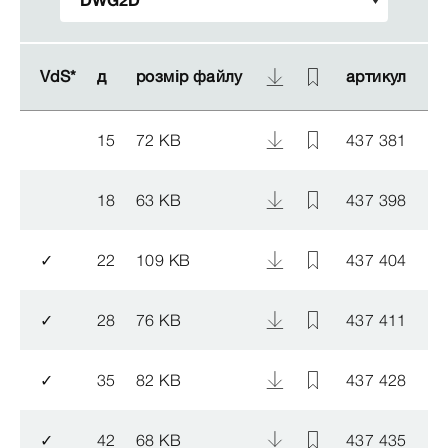
VdS*
VdS*
д
д
розмір файлу
розмір файлу
артикул
артикул
15
72 KB
437 381
18
63 KB
437 398
✓
22
109 KB
437 404
✓
28
76 KB
437 411
✓
35
82 KB
437 428
✓
42
68 KB
437 435