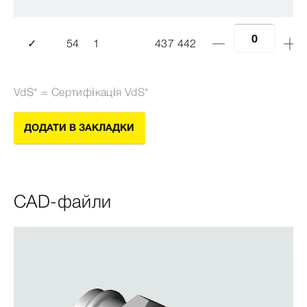
✓
54
1
437 442
VdS* = Сертифікація VdS*
ДОДАТИ В ЗАКЛАДКИ
CAD-файли