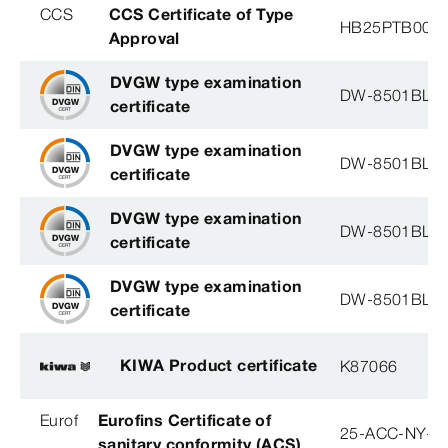
CCS
CCS Certificate of Type
HB25PTB001
Approval
DVGW type examination
DW-8501BL0
certificate
DVGW type examination
DW-8501BL0
certificate
DVGW type examination
DW-8501BL0
certificate
DVGW type examination
DW-8501BL0
certificate
KIWA Product certificate
K87066
Eurof
Eurofins Certificate of
25-ACC-NY-3
sanitary conformity (ACS)