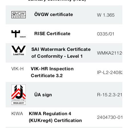
ÖVGW certificate
W 1.365
RISE Certificate
0335/01
SAI Watermark Certificate
WMKA21120
of Conformity - Level 1
VIK-H
VIK-HR Inspection
IP-L2-240823
Certificate 3.2
ÜA sign
R-15.2.3-21-
KIWA
KIWA Regulation 4
2404730-01
(KUKreg4) Certification