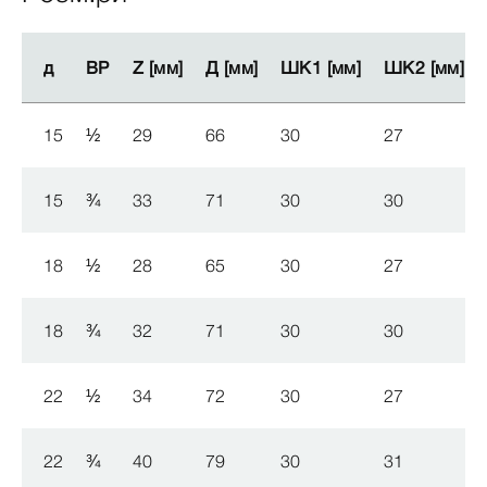
д
д
ВР
ВР
Z [мм]
Z [мм]
Д [мм]
Д [мм]
ШК1 [мм]
ШК1 [мм]
ШК2 [мм]
ШК2 [мм]
15
½
29
66
30
27
15
¾
33
71
30
30
18
½
28
65
30
27
18
¾
32
71
30
30
22
½
34
72
30
27
22
¾
40
79
30
31