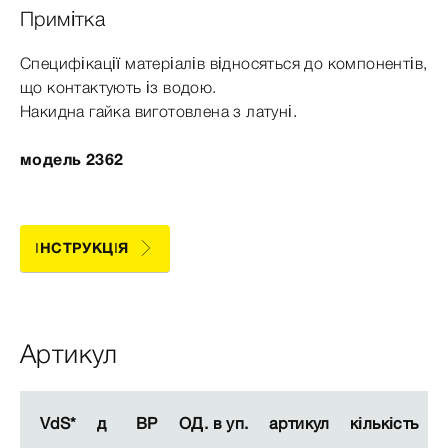
Примітка
Специфікації матеріалів відносяться до компонентів,
що контактують із водою.
Накидна гайка виготовлена з латуні.
модель 2362
ІНСТРУКЦІЯ
Артикул
VdS*
VdS*
д
д
ВР
ВР
ОД. в уп.
ОД. в уп.
артикул
артикул
кількість
кількість