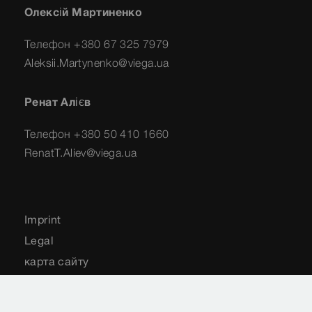
Олексій Мартиненко
Телефон +380 67 325 7979
Aleksii.Martynenko@viega.ua
Ренат Алієв
Телефон +380 50 410 1660
RenatT.Aliev@viega.ua
Imprint
Legal
карта сайту
Privacy
Вибрати країну