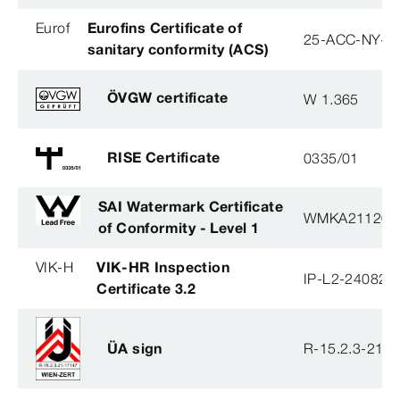
Eurof
Eurofins Certificate of
25-ACC-NY-3
sanitary conformity (ACS)
ÖVGW certificate
W 1.365
RISE Certificate
0335/01
SAI Watermark Certificate
WMKA21120
of Conformity - Level 1
VIK-H
VIK-HR Inspection
IP-L2-240823
Certificate 3.2
ÜA sign
R-15.2.3-21-