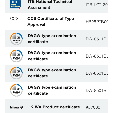
ITB National Technical
ITB-KOT-2020
Asessment
CCS
CCS Certificate of Type
HB25PTB001
Approval
DVGW type examination
DW-8501BL0
certificate
DVGW type examination
DW-8501BL0
certificate
DVGW type examination
DW-8501BL0
certificate
DVGW type examination
DW-8501BL0
certificate
KIWA Product certificate
K87066