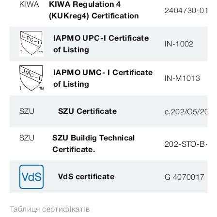
KIWA
KIWA Regulation 4
2404730-01
(KUKreg4) Certification
IAPMO UPC-I Certificate
IN-1002
of Listing
IAPMO UMC- I Certificate
IN-M1013
of Listing
SZU
SZU Certificate
c.202/C5/202
SZU
SZU Buildig Technical
202-STO-B-0
Certificate.
VdS certificate
G 4070017
Таблиця сертифікатів