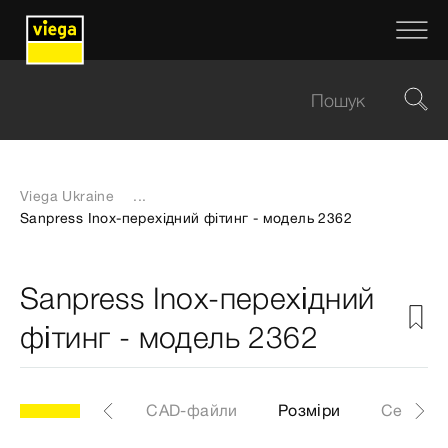
Viega Ukraine
...
Sanpress Inox-перехідний фітинг - модель 2362
Sanpress Inox-перехідний
фітинг - модель 2362
2
Артикул
CAD-файли
Розміри
Сертифі