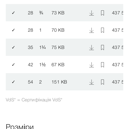
✓
28
¾
73 KB
437 52
✓
28
1
70 KB
437 53
✓
35
1
¼
75 KB
437 54
✓
42
1
½
67 KB
437 55
✓
54
2
151 KB
437 56
VdS* = Сертифікація VdS*
Розміри