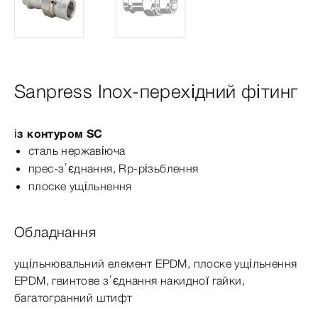
Sanpress Inox-перехідний фітинг
із контуром SC
сталь нержавіюча
прес-з’єднання, Rp-різьблення
плоске ущільнення
Обладнання
ущільнювальний елемент EPDM, плоске ущільнення
EPDM, гвинтове з’єднання накидної гайки,
багатогранний штифт