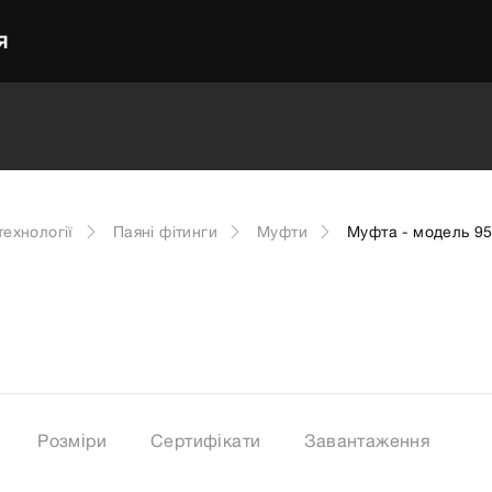
Я
технології
Паяні фітинги
Муфти
Муфта - модель 9
Розміри
Сертифікати
Завантаження