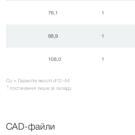
76,1
1
88,9
1
108,0
1
Cu = Гарантія якості d12–54
*)
постачання лише зі складу
CAD-файли