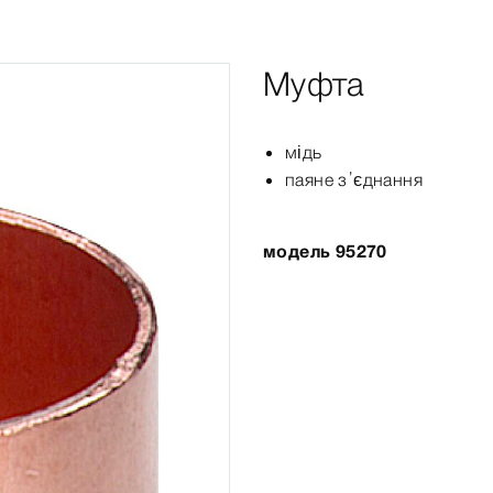
Муфта
мідь
паяне з’єднання
модель 95270