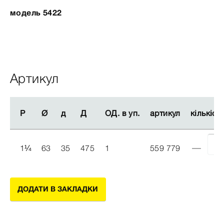
модель 5422
Артикул
Р
Р
Ø
Ø
д
д
Д
Д
ОД. в уп.
ОД. в уп.
артикул
артикул
кількіст
кількіст
1
¼
63
35
475
1
559 779
ДОДАТИ В ЗАКЛАДКИ