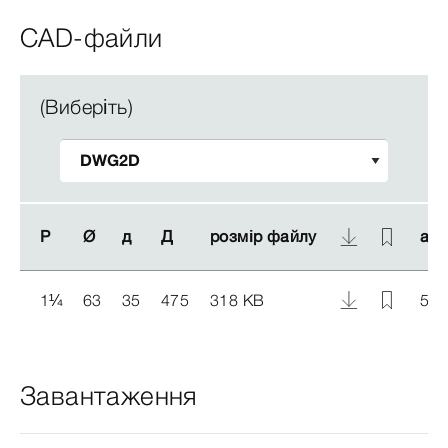
CAD-файли
(Виберіть)
Р
Р
Ø
Ø
д
д
Д
Д
розмір файлу
розмір файлу
арт
арт
1
¼
63
35
475
318 KB
559
Завантаження