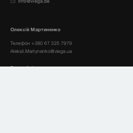
info@viega.de
Олексій Мартиненко
Телефон +380 67 325 7979
Aleksii.Martynenko@viega.ua
Ренат Алієв
Телефон +380 50 410 1660
RenatT.Aliev@viega.ua
Imprint
Legal