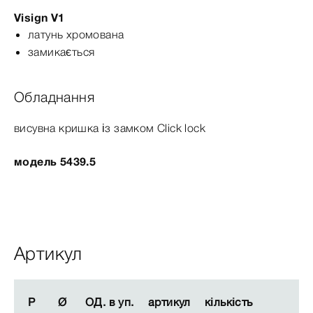
Visign
V1
латунь хромована
замикається
Обладнання
висувна кришка із замком Click lock
модель 5439.5
Артикул
Р
Р
Ø
Ø
ОД. в уп.
ОД. в уп.
артикул
артикул
кількість
кількість