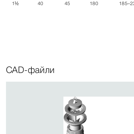
1
½
40
45
180
185–2
CAD-файли