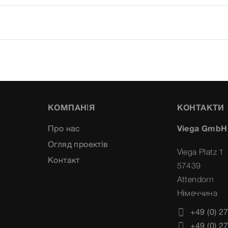
КОМПАНІЯ
КОНТАКТИ
Про нас
Viega GmbH
Огляд проектів
Viega Platz 1
Контакт
57439
Attendorn
Німеччина
+49 (0) 2
+49 (0) 2