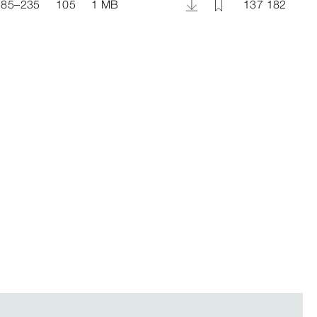
185–235
105
1 MB
137 182