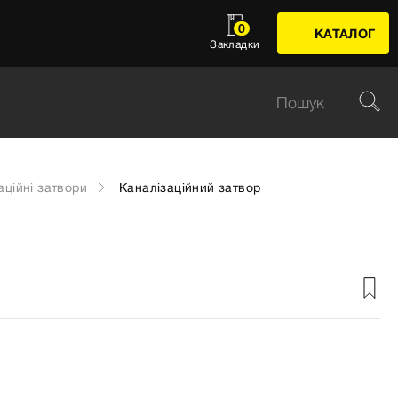
0
КАТАЛОГ
Закладки
аційні затвори
Каналізаційний затвор