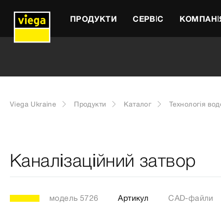
ПРОДУКТИ
СЕРВІС
КОМПАНІ
Viega Ukraine
Продукти
Каталог
Технологія во
Каналізаційний затвор
модель 5726
Артикул
CAD-файли