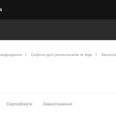
Я
довідведення
Сифони для умивальників та біде
Каналіз
Сертифікати
Завантаження