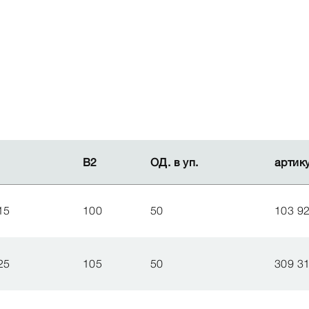
В2
В2
ОД. в уп.
ОД. в уп.
артик
артик
15
100
50
103 9
25
105
50
309 3