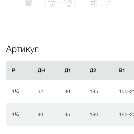
Артикул
Р
Р
ДН
ДН
Д1
Д1
Д2
Д2
В1
В1
1
¼
32
40
185
155–2
1
¼
40
45
180
165–2