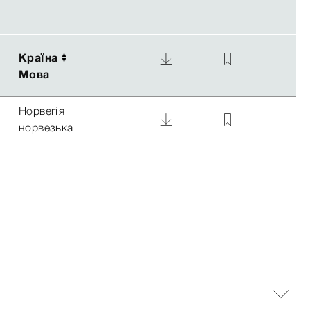
Країна
Країна
Мова
Мова
Норвегія
норвезька