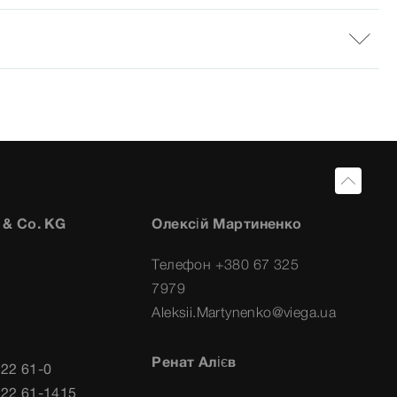
 & Co. KG
Олексій Мартиненко
Телефон +380 67 325
7979
Aleksii.Martynenko@viega.ua
Ренат Алієв
722 61-0
722 61-1415