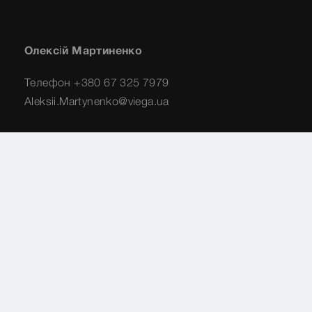
Олексій Мартиненко
Телефон +380 67 325 7979
Aleksii.Martynenko@viega.ua
Ренат Алієв
Телефон +380 50 410 1660
RenatT.Aliev@viega.ua
Imprint
Legal
карта сайту