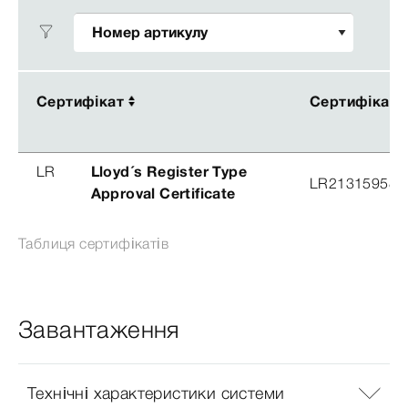
Сертифікат
Сертифікат
Сертифікат
Сертифікат
LR
Lloyd´s Register Type
LR21315958T
Approval Certificate
Таблиця сертифікатів
Завантаження
Технічні характеристики системи