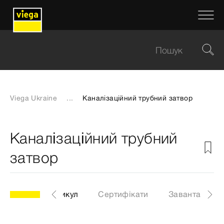
Viega Ukraine
...
Каналізаційний трубний затвор
Каналізаційний трубний
затвор
5611.51
Артикул
Сертифікати
Завантаженн