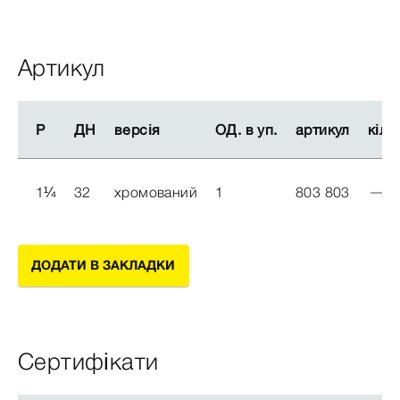
Артикул
Р
Р
ДН
ДН
версія
версія
ОД. в уп.
ОД. в уп.
артикул
артикул
кіль
кіль
1
¼
32
хромований
1
803 803
ДОДАТИ В ЗАКЛАДКИ
Сертифікати