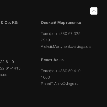
 & Co. KG
Олексій Мартиненко
Телефон +380 67 325
7979
Aleksii.Martynenko@viega.ua
Ренат Алієв
722 61-0
722 61-1415
Телефон +380 50 410
a.de
1660
RenatT.Aliev@viega.ua