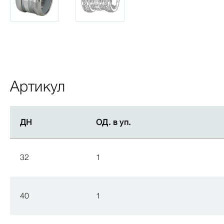
Артикул
ДН
ДН
ОД. в уп.
ОД. в уп.
32
1
40
1