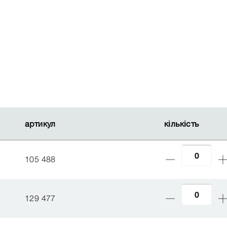
артикул
артикул
кількість
кількість
105 488
129 477