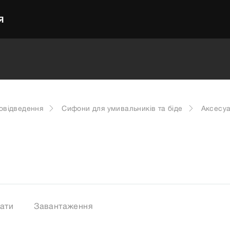
Я
довідведення
Сифони для умивальників та біде
Аксесу
3
ати
Завантаження