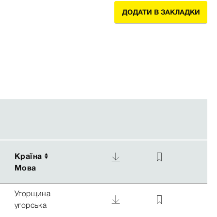
ДОДАТИ В ЗАКЛАДКИ
Країна
Країна
Мова
Мова
Угорщина
угорська