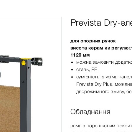
Prevista Dry-е
для опорних ручок
висота кераміки регулює
1120 мм
можна замовити додатк
сталь, PE
сумісність із усіма пан
Prevista
Dry
Plus, можлив
дворежимного змиву, бе
Обладнання
рама з порошковим покри