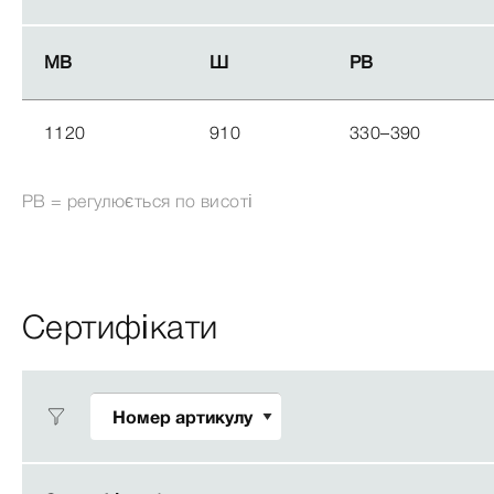
МВ
МВ
Ш
Ш
РВ
РВ
1120
910
330–390
РВ = регулюється по висоті
Сертифікати