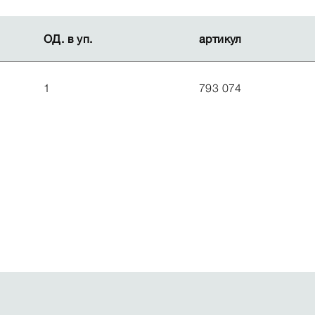
ОД. в уп.
ОД. в уп.
артикул
артикул
1
793 074