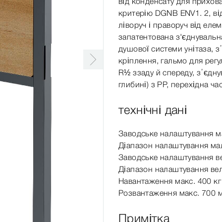
від конденсату для прихова
критерію DGNB ENV1. 2, ві
ліворуч і праворуч від еле
запатентована з'єднувальна
душової системи унітаза, з
кріплення, гальмо для рег
R½ ззаду й спереду, з’єдн
глибині) з PP, перехідна ч
технічні дані
Заводське налаштування ма
Діапазон налаштування мал
Заводське налаштування ве
Діапазон налаштування вел
Навантаження макс. 400 кг
Розвантаження макс. 700
Примітка