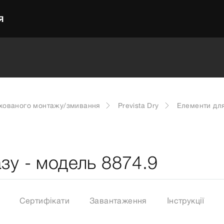
Я
ихованого монтажу/змивання
Prevista Dry
Елементи для
азу - модель 8874.9
Сертифікати
Завантаження
Інструкції