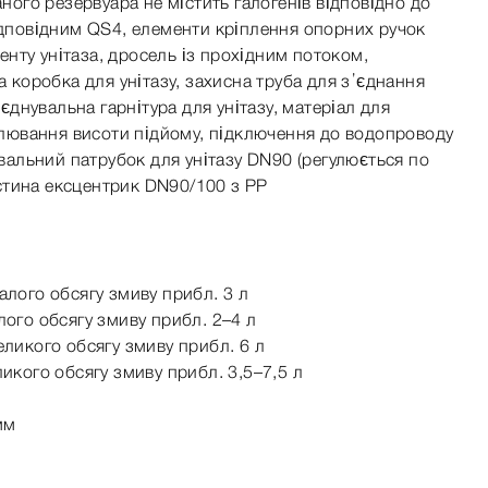
ного резервуара не містить галогенів відповідно до
дповідним QS4, елементи кріплення опорних ручок
менту унітаза, дросель із прохідним потоком,
 коробка для унітазу, захисна труба для з’єднання
’єднувальна гарнітура для унітазу, матеріал для
улювання висоти підйому, підключення до водопроводу
увальний патрубок для унітазу DN90 (регулюється по
астина ексцентрик DN90/100 з PP
лого обсягу змиву прибл. 3 л
ого обсягу змиву прибл. 2–4 л
ликого обсягу змиву прибл. 6 л
икого обсягу змиву прибл. 3,5–7,5 л
мм