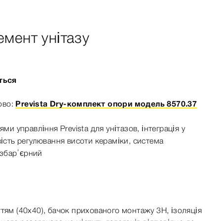
лемент унітазу
ться
ово:
Prevista Dry-комплект опори модель 8570.37
елями управління
Prevista
для унітазов, інтеграція у
ість регулювання висоти кераміки, система
збар’єрний
ттям
(4
0x40), бачок прихованого монтажу 3H, ізоляція