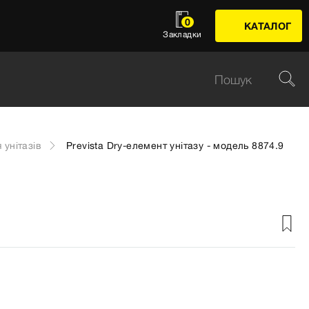
0
КАТАЛОГ
Закладки
 унітазів
Prevista Dry-елемент унітазу - модель 8874.9