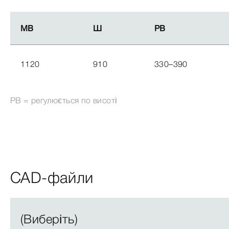
МВ
МВ
Ш
Ш
РВ
РВ
1120
910
330–390
РВ = регулюється по висоті
CAD-файли
(Виберіть)